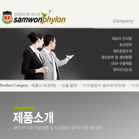
Product Category
:
제품소개(전체)
ㅣ
인솔/깔창
ㅣ
미끄럼방지 슬리퍼/안전화
ㅣ
미끄