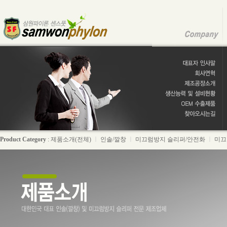
Product Category
:
제품소개(전체)
ㅣ
인솔/깔창
ㅣ
미끄럼방지 슬리퍼/안전화
ㅣ
미끄