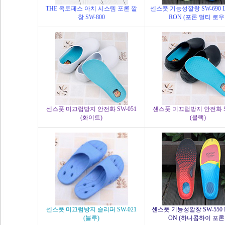
THE 옥토페스 아치 시스템 포론 깔
센스풋 기능성깔창 SW-690 
창 SW-800
RON (포론 멀티 로우.
센스풋 미끄럼방지 안전화 SW-051
센스풋 미끄럼방지 안전화 S
(화이트)
(블랙)
센스풋 미끄럼방지 슬리퍼 SW-021
센스풋 기능성깔창 SW-550 H
(블루)
ON (하니콤하이 포론.