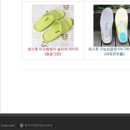
센스풋 미끄럼방지 슬리퍼 SW-02
센스풋 기능성깔창 SW-70
(형광그린)
(파워콘트롤)