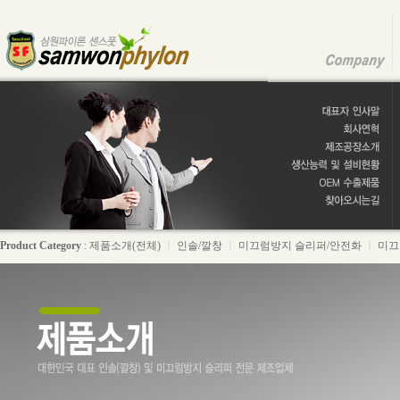
Product Category
:
제품소개(전체)
ㅣ
인솔/깔창
ㅣ
미끄럼방지 슬리퍼/안전화
ㅣ
미끄