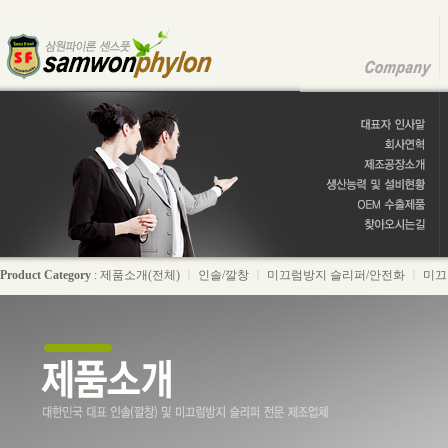
Product Category
:
제품소개(전체)
ㅣ
인솔/깔창
ㅣ
미끄럼방지 슬리퍼/안전화
ㅣ
미끄