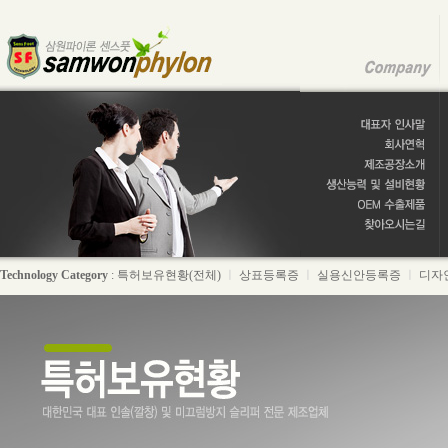
Technology Category
:
특허보유현황(전체)
ㅣ
상표등록증
ㅣ
실용신안등록증
ㅣ
디자