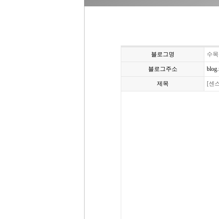
블로그명
수목
블로그주소
blog
제목
[센