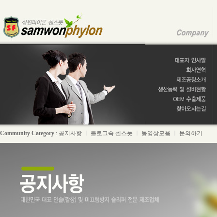
Community Category
:
공지사항
ㅣ
블로그속 센스풋
ㅣ
동영상모음
ㅣ
문의하기