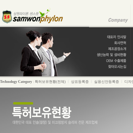
Technology Category
:
특허보유현황(전체)
ㅣ
상표등록증
ㅣ
실용신안등록증
ㅣ
디자