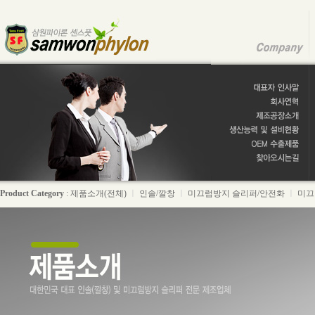
Product Category
:
제품소개(전체)
ㅣ
인솔/깔창
ㅣ
미끄럼방지 슬리퍼/안전화
ㅣ
미끄